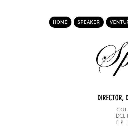
HOME
SPEAKER
VENTU
Sp
DIRECTOR, 
COL
DCL 
EP